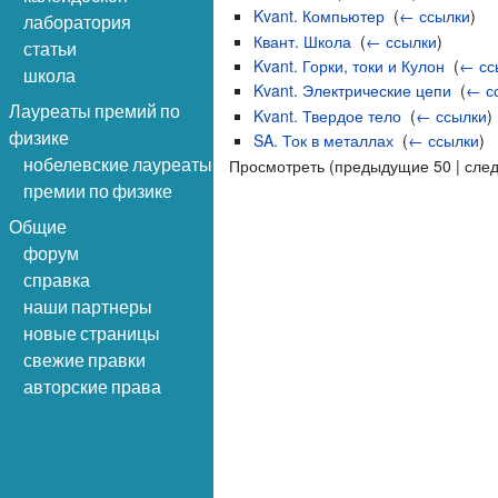
Kvant. Компьютер
‎
(
← ссылки
)
лаборатория
Квант. Школа
‎
(
← ссылки
)
статьи
Kvant. Горки, токи и Кулон
‎
(
← сс
школа
Kvant. Электрические цепи
‎
(
← с
Лауреаты премий по
Kvant. Твердое тело
‎
(
← ссылки
)
физике
SA. Ток в металлах
‎
(
← ссылки
)
нобелевские лауреаты
Просмотреть (предыдущие 50 | сле
премии по физике
Общие
форум
справка
наши партнеры
новые страницы
свежие правки
авторские права