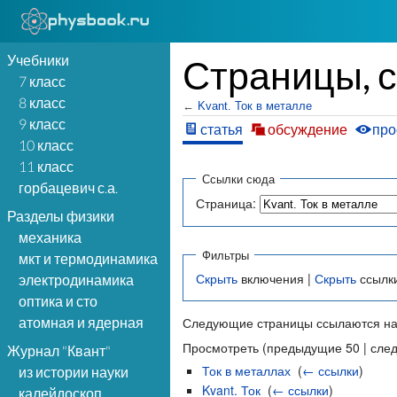
Учебники
Страницы, с
7 класс
8 класс
←
Kvant. Ток в металле
9 класс
статья
обсуждение
про
10 класс
11 класс
Ссылки сюда
горбацевич с.а.
Страница:
Разделы физики
механика
Фильтры
мкт и термодинамика
Скрыть
включения |
Скрыть
ссылк
электродинамика
оптика и сто
атомная и ядерная
Следующие страницы ссылаются на
Просмотреть (предыдущие 50 | сле
Журнал "Квант"
Ток в металлах
‎
(
← ссылки
)
из истории науки
Kvant. Ток
‎
(
← ссылки
)
калейдоскоп