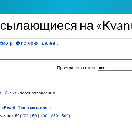
сылающиеся на «Kvant
смотр
история
далее…
Пространство имён:
и |
Скрыть
перенаправления
 «
Kvant. Ток в металле
»:
дующие 50) (
20
|
50
|
100
|
250
|
500
)