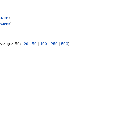
ылки
)
сылки
)
дующие 50) (
20
|
50
|
100
|
250
|
500
)